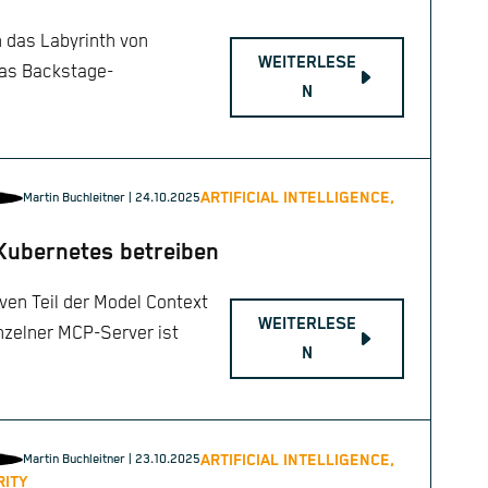
 das Labyrinth von
WEITERLESE
as Backstage-
N
ARTIFICIAL INTELLIGENCE,
Martin Buchleitner
| 24.10.2025
 Kubernetes betreiben
ven Teil der Model Context
WEITERLESE
nzelner MCP-Server ist
N
ARTIFICIAL INTELLIGENCE,
Martin Buchleitner
| 23.10.2025
RITY