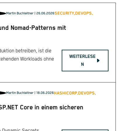
SECURITY,
DEVOPS,
Martin Buchleitner
| 26.06.2026
 und Nomad-Patterns mit
ktion betreiben, ist die
WEITERLESE
stehenden Workloads ohne
N
HASHICORP,
DEVOPS,
Martin Buchleitner
| 18.06.2026
SP.NET Core in einem sicheren
t: Dynamic Secrets