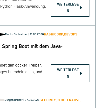
WEITERLESE
ls Python Flask-Anwendung.
N
HASHICORP,
DEVOPS,
Martin Buchleitner
| 11.06.2026
 Spring Boot mit dem Java-
ndet den docker-Treiber.
WEITERLESE
ages buendeln alles, und
N
SECURITY,
CLOUD NATIVE,
Jürgen Brüder
| 27.05.2026