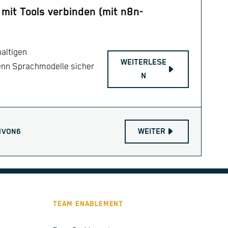
mit Tools verbinden (mit n8n-
haltigen
WEITERLESE
enn Sprachmodelle sicher
N
WEITER
1
VON
6
TEAM ENABLEMENT