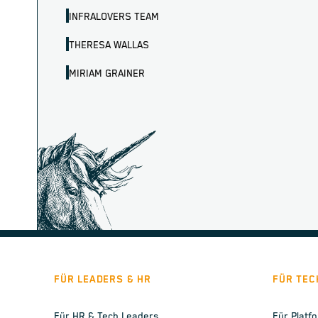
INFRALOVERS TEAM
THERESA WALLAS
MIRIAM GRAINER
FÜR LEADERS & HR
FÜR TEC
Für HR & Tech Leaders
Für Platf