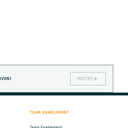
WEITER
1
VON
1
TEAM ENABLEMENT
Team Enablement