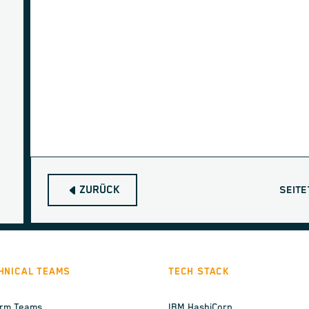
ZURÜCK
SEITE
HNICAL TEAMS
TECH STACK
orm Teams
IBM HashiCorp