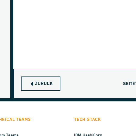
ZURÜCK
SEITE
HNICAL TEAMS
TECH STACK
orm Teams
IBM HashiCorp