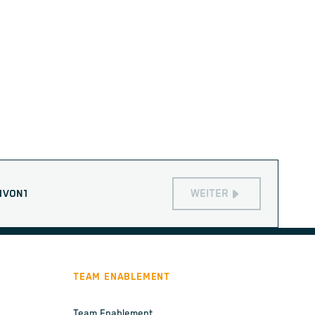
WEITER
1
VON
1
TEAM ENABLEMENT
Team Enablement