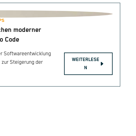
PS
chen moderner
io Code
er Softwareentwicklung
WEITERLESE
 zur Steigerung der
N