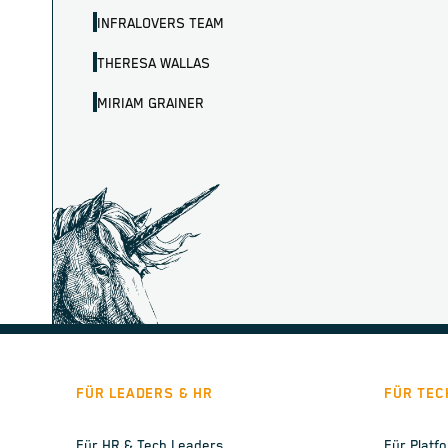
INFRALOVERS TEAM
THERESA WALLAS
MIRIAM GRAINER
FÜR LEADERS & HR
FÜR TEC
Für HR & Tech Leaders
Für Platf