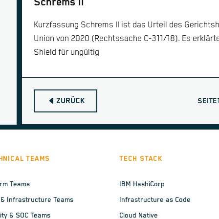
Schrems II
Kurzfassung Schrems II ist das Urteil des Gerichts
Union von 2020 (Rechtssache C-311/18). Es erklär
Shield für ungültig
ZURÜCK
SEITE
HNICAL TEAMS
TECH STACK
orm Teams
IBM HashiCorp
 & Infrastructure Teams
Infrastructure as Code
ity & SOC Teams
Cloud Native