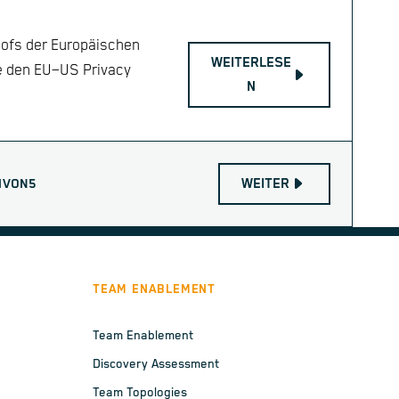
hofs der Europäischen
WEITERLESE
te den EU–US Privacy
N
WEITER
1
VON
5
TEAM ENABLEMENT
Team Enablement
Discovery Assessment
Team Topologies