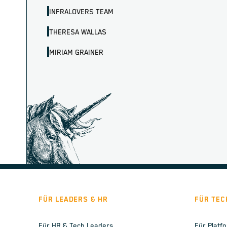
INFRALOVERS TEAM
THERESA WALLAS
MIRIAM GRAINER
FÜR LEADERS & HR
FÜR TEC
Für HR & Tech Leaders
Für Platf