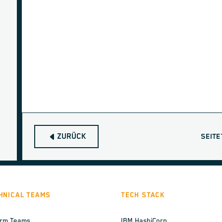
ZURÜCK
SEITE
HNICAL TEAMS
TECH STACK
orm Teams
IBM HashiCorp