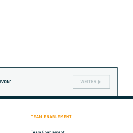
WEITER
1
VON
1
TEAM ENABLEMENT
Team Enablement