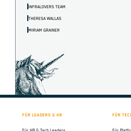
INFRALOVERS TEAM
THERESA WALLAS
MIRIAM GRAINER
FÜR LEADERS & HR
FÜR TEC
Für HR & Tech Leaders
Für Platf