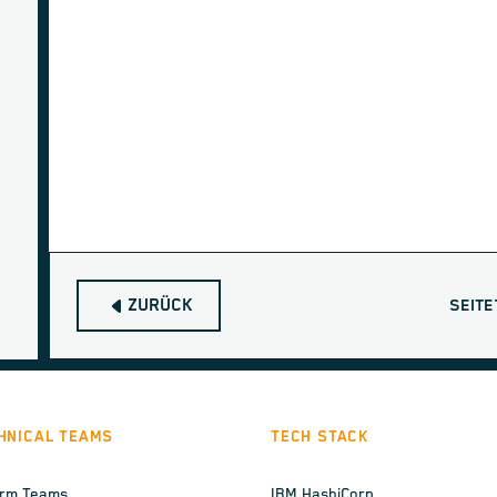
ZURÜCK
SEITE
HNICAL TEAMS
TECH STACK
orm Teams
IBM HashiCorp