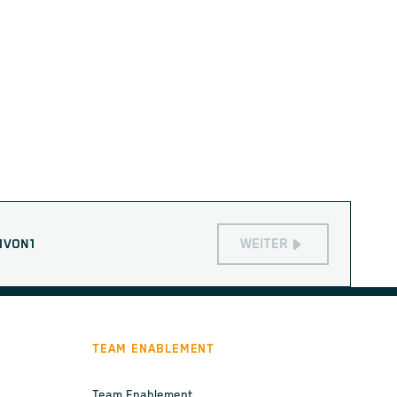
WEITER
1
VON
1
TEAM ENABLEMENT
Team Enablement