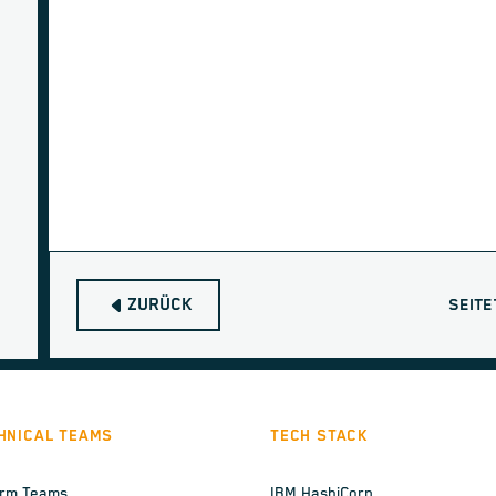
ZURÜCK
SEITE
HNICAL TEAMS
TECH STACK
orm Teams
IBM HashiCorp