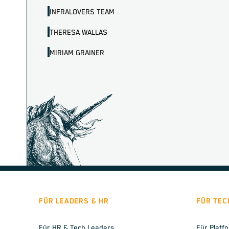
INFRALOVERS TEAM
THERESA WALLAS
MIRIAM GRAINER
FÜR LEADERS & HR
FÜR TEC
Für HR & Tech Leaders
Für Platf