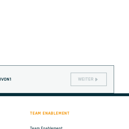
WEITER
1
VON
1
TEAM ENABLEMENT
Team Enablement