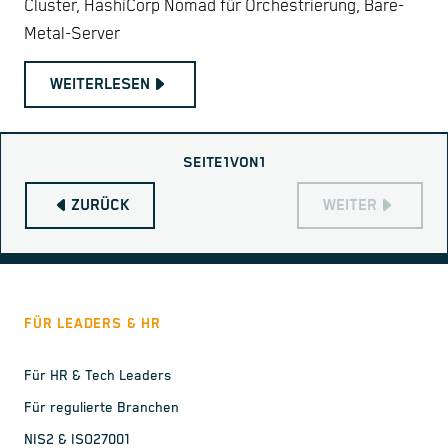
Cluster, HashiCorp Nomad für Orchestrierung, Bare-
Metal-Server
WEITERLESEN
SEITE
1
VON
1
ZURÜCK
WEITER
FÜR LEADERS & HR
Für HR & Tech Leaders
Für regulierte Branchen
NIS2 & ISO27001