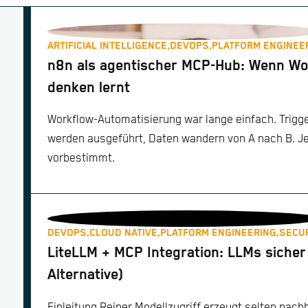
ARTIFICIAL INTELLIGENCE,
DEVOPS,
PLATFORM ENGINEE
n8n als agentischer MCP-Hub: Wenn Wo
denken lernt
Workflow-Automatisierung war lange einfach. Trigger
werden ausgeführt, Daten wandern von A nach B. J
vorbestimmt.
DEVOPS,
CLOUD NATIVE,
PLATFORM ENGINEERING,
SECU
LiteLLM + MCP Integration: LLMs sicher 
Alternative)
Einleitung Reiner Modellzugriff erzeugt selten nach