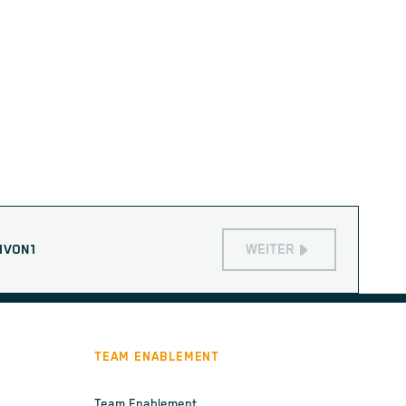
WEITER
1
VON
1
TEAM ENABLEMENT
Team Enablement