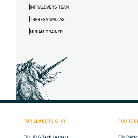
INFRALOVERS TEAM
THERESA WALLAS
MIRIAM GRAINER
FÜR LEADERS & HR
FÜR TEC
Für HR & Tech Leaders
Für Platf