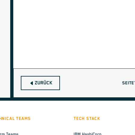
ZURÜCK
SEITE
HNICAL TEAMS
TECH STACK
orm Teams
IBM HashiCorp