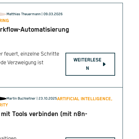
Matthias Theuermann
| 09.03.2026
RING
rkflow-Automatisierung
 feuert, einzelne Schritte
WEITERLESE
ede Verzweigung ist
N
ARTIFICIAL INTELLIGENCE,
Martin Buchleitner
| 23.10.2025
RITY
mit Tools verbinden (mit n8n-
haltigen