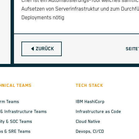
Chef ist ein Automatisierungs-Tool welches sämtli
Aufsetzen von Serverinfrastruktur und zum Durchf
Deployments nötig
ZURÜCK
SEITE
HNICAL TEAMS
TECH STACK
orm Teams
IBM HashiCorp
 & Infrastructure Teams
Infrastructure as Code
ity & SOC Teams
Cloud Native
ps & SRE Teams
Devops, CI/CD