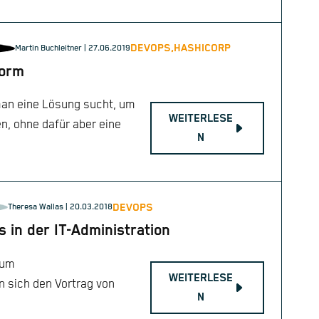
DEVOPS,
HASHICORP
Martin Buchleitner
| 27.06.2019
form
man eine Lösung sucht, um
WEITERLESE
n, ohne dafür aber eine
N
DEVOPS
Theresa Wallas | 20.03.2018
 in der IT-Administration
zum
WEITERLESE
 sich den Vortrag von
N