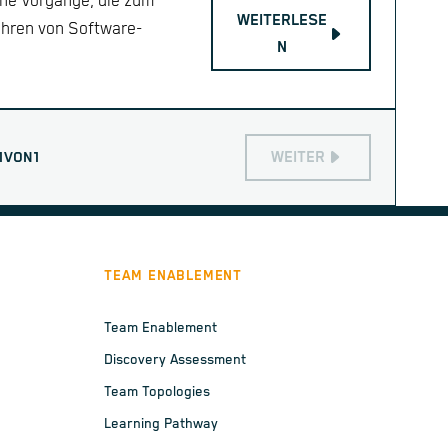
che Vorgänge, die zum
WEITERLESE
ühren von Software-
N
WEITER
1
VON
1
TEAM ENABLEMENT
Team Enablement
Discovery Assessment
Team Topologies
Learning Pathway