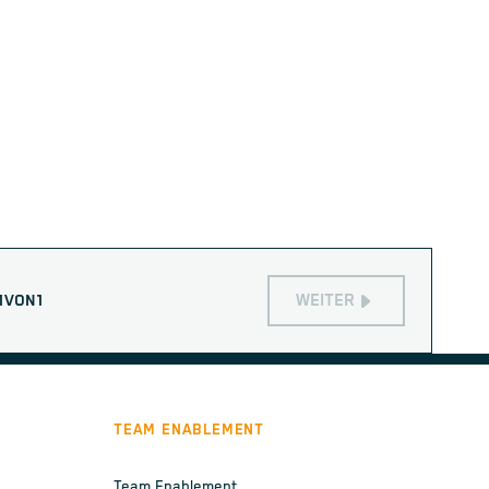
WEITER
1
VON
1
TEAM ENABLEMENT
Team Enablement