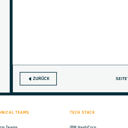
ZURÜCK
SEITE
HNICAL TEAMS
TECH STACK
orm Teams
IBM HashiCorp