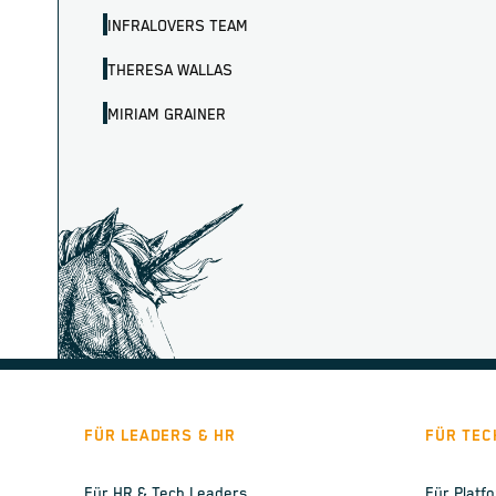
INFRALOVERS TEAM
THERESA WALLAS
MIRIAM GRAINER
FÜR LEADERS & HR
FÜR TEC
Für HR & Tech Leaders
Für Platf