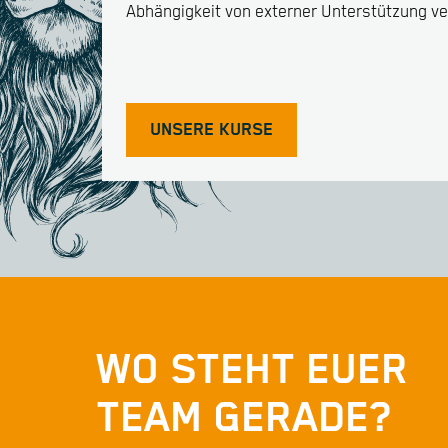
Abhängigkeit von externer Unterstützung ver
UNSERE KURSE
WO STEHT EUER
TEAM GERADE?