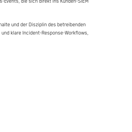
s-Events, die sich direkt ins Kunden-SIEM
alte und der Disziplin des betreibenden
 und klare Incident-Response-Workflows,