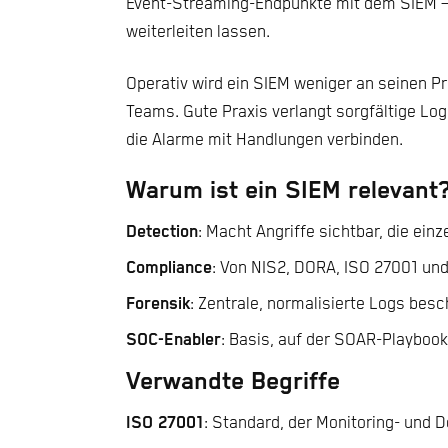
Event-Streaming-Endpunkte mit dem SIEM – N
weiterleiten lassen.
Operativ wird ein SIEM weniger an seinen Pr
Teams. Gute Praxis verlangt sorgfältige L
die Alarme mit Handlungen verbinden.
Warum ist ein SIEM relevant
Detection
: Macht Angriffe sichtbar, die ei
Compliance
: Von NIS2, DORA, ISO 27001 un
Forensik
: Zentrale, normalisierte Logs besc
SOC-Enabler
: Basis, auf der SOAR-Playboo
Verwandte Begriffe
ISO 27001
: Standard, der Monitoring- und 