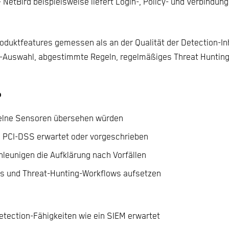
etBird beispielsweise liefert Login-, Policy- und Verbindung
oduktfeatures gemessen als an der Qualität der Detection-Inh
og-Auswahl, abgestimmte Regeln, regelmäßiges Threat Hunting
?
nzelne Sensoren übersehen würden
d PCI-DSS erwartet oder vorgeschrieben
hleunigen die Aufklärung nach Vorfällen
ks und Threat-Hunting-Workflows aufsetzen
Detection-Fähigkeiten wie ein SIEM erwartet