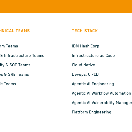
HNICAL TEAMS
TECH STACK
orm Teams
IBM HashiCorp
 & Infrastructure Teams
Infrastructure as Code
ity & SOC Teams
Cloud Native
ps & SRE Teams
Devops, CI/CD
ic Teams
Agentic AI Engineering
Agentic AI Workflow Automation
Agentic AI Vulnerability Manag
Platform Engineering