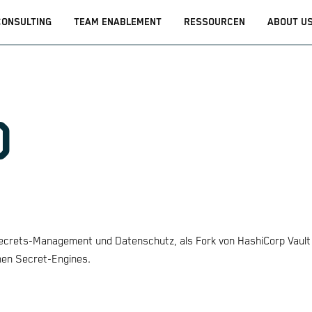
CONSULTING
TEAM ENABLEMENT
RESSOURCEN
ABOUT U
O
Secrets-Management und Datenschutz, als Fork von HashiCorp Vault 
hen Secret-Engines.