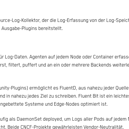
urce-Log-Kollektor, der die Log-Erfassung von der Log-Speich
 Ausgabe-Plugins bereitstellt.
 für Log-Daten. Agenten auf jedem Node oder Container erfass
st, filtert, puffert und an ein oder mehrere Backends weiterle
ity-Plugins) ermöglicht es FluentD, aus nahezu jeder Quelle
n nahezu jedes Ziel zu schreiben. Fluent Bit ist ein leichte
gebettete Systeme und Edge-Nodes optimiert ist.
fig als DaemonSet deployed, um Logs aller Pods auf jedem 
ht. Beide CNCF-Projekte gewährleisten Vendor-Neutralität.