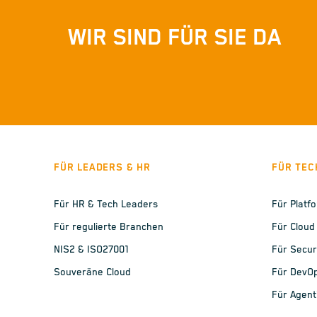
WIR SIND FÜR SIE DA
FÜR LEADERS & HR
FÜR TEC
Für HR & Tech Leaders
Für Platf
Für regulierte Branchen
Für Cloud
NIS2 & ISO27001
Für Secur
Souveräne Cloud
Für DevO
Für Agent