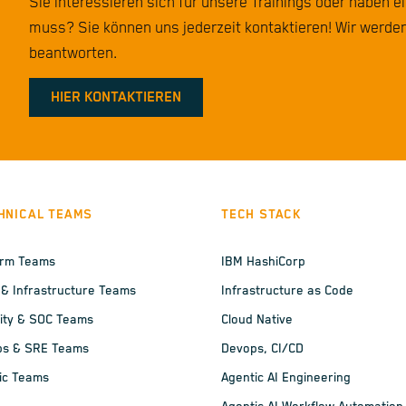
Sie interessieren sich für unsere Trainings oder haben e
muss? Sie können uns jederzeit kontaktieren! Wir werden
beantworten.
HIER KONTAKTIEREN
HNICAL TEAMS
TECH STACK
orm Teams
IBM HashiCorp
 & Infrastructure Teams
Infrastructure as Code
ity & SOC Teams
Cloud Native
ps & SRE Teams
Devops, CI/CD
ic Teams
Agentic AI Engineering