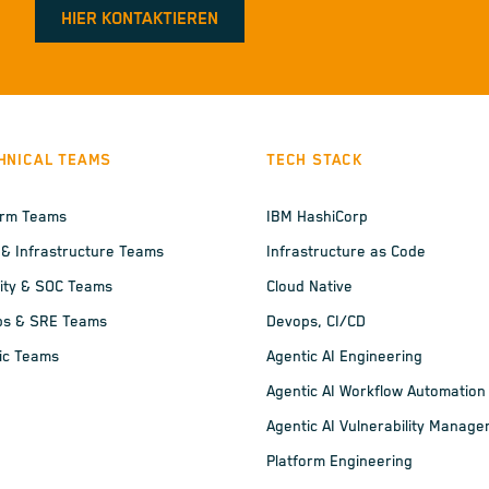
HIER KONTAKTIEREN
HNICAL TEAMS
TECH STACK
orm Teams
IBM HashiCorp
 & Infrastructure Teams
Infrastructure as Code
ity & SOC Teams
Cloud Native
ps & SRE Teams
Devops, CI/CD
ic Teams
Agentic AI Engineering
Agentic AI Workflow Automation
Agentic AI Vulnerability Manag
Platform Engineering