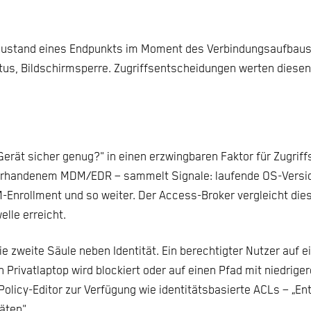
szustand eines Endpunkts im Moment des Verbindungsaufbaus
s, Bildschirmsperre. Zugriffsentscheidungen werten diesen 
Gerät sicher genug?" in einen erzwingbaren Faktor für Zugrif
vorhandenem MDM/EDR – sammelt Signale: laufende OS-Version
Enrollment und so weiter. Der Access-Broker vergleicht diese
lle erreicht.
die zweite Säule neben Identität. Ein berechtigter Nutzer auf 
n Privatlaptop wird blockiert oder auf einen Pfad mit niedri
Policy-Editor zur Verfügung wie identitätsbasierte ACLs – „En
äten".