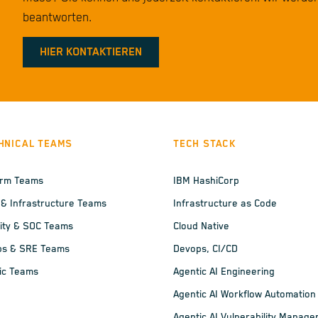
beantworten.
HIER KONTAKTIEREN
HNICAL TEAMS
TECH STACK
orm Teams
IBM HashiCorp
 & Infrastructure Teams
Infrastructure as Code
ity & SOC Teams
Cloud Native
ps & SRE Teams
Devops, CI/CD
ic Teams
Agentic AI Engineering
Agentic AI Workflow Automation
Agentic AI Vulnerability Manag