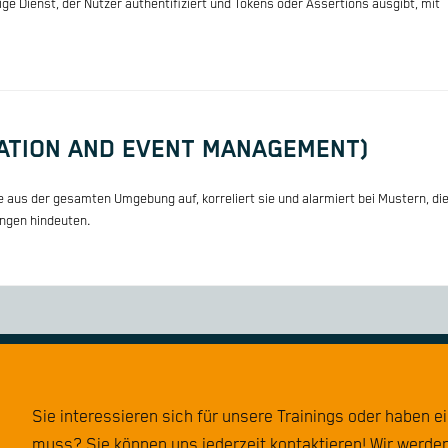
dige Dienst, der Nutzer authentifiziert und Tokens oder Assertions ausgibt, mit
MATION AND EVENT MANAGEMENT)
 aus der gesamten Umgebung auf, korreliert sie und alarmiert bei Mustern, di
ungen hindeuten.
Sie interessieren sich für unsere Trainings oder haben e
muss? Sie können uns jederzeit kontaktieren! Wir werden