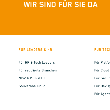
WIR SIND FÜR SIE DA
FÜR LEADERS & HR
FÜR TEC
Für HR & Tech Leaders
Für Platf
Für regulierte Branchen
Für Cloud
NIS2 & ISO27001
Für Secur
Souveräne Cloud
Für DevO
Für Agent