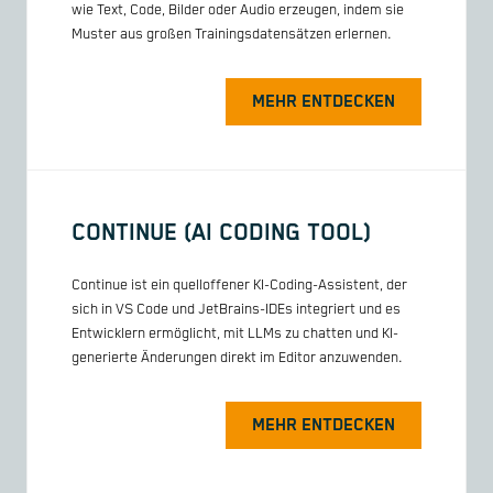
wie Text, Code, Bilder oder Audio erzeugen, indem sie
Muster aus großen Trainingsdatensätzen erlernen.
MEHR ENTDECKEN
CONTINUE (AI CODING TOOL)
Continue ist ein quelloffener KI-Coding-Assistent, der
sich in VS Code und JetBrains-IDEs integriert und es
Entwicklern ermöglicht, mit LLMs zu chatten und KI-
generierte Änderungen direkt im Editor anzuwenden.
MEHR ENTDECKEN