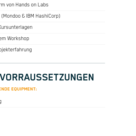
orm von Hands on Labs
er (Mondoo & IBM HashiCorp)
 Kursunterlagen
dem Workshop
ojekterfahrung
 VORRAUSSETZUNGEN
ENDE EQUIPMENT:
g