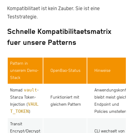
Kompatibilitaet ist kein Zauber. Sie ist eine
Teststrategie.
Schnelle Kompatibilitaetsmatrix
fuer unsere Patterns
Pattern in
unserem Demo-
OpenBao-Status
Hinweise
Stack
vault
Nomad
-
Anwendungskonfig
Stanza Token-
Funktioniert mit
bleibt meist gleich;
VAUL
Injection (
gleichem Pattern
Endpoint und
T_TOKEN
)
Policies umstellen
Transit
v
Encrypt/Decrypt
CLI wechselt von