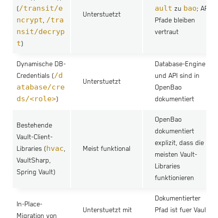
/transit/e
ault
bao
(
zu
; API-
Unterstuetzt
ncrypt
/tra
,
Pfade bleiben
nsit/decryp
vertraut
t
)
Dynamische DB-
Database-Engine
/d
Credentials (
und API sind in
Unterstuetzt
atabase/cre
OpenBao
ds/<role>
)
dokumentiert
OpenBao
Bestehende
dokumentiert
Vault-Client-
explizit, dass die
hvac
Libraries (
,
Meist funktional
meisten Vault-
VaultSharp,
Libraries
Spring Vault)
funktionieren
Dokumentierter
In-Place-
Unterstuetzt mit
Pfad ist fuer Vault
Migration von