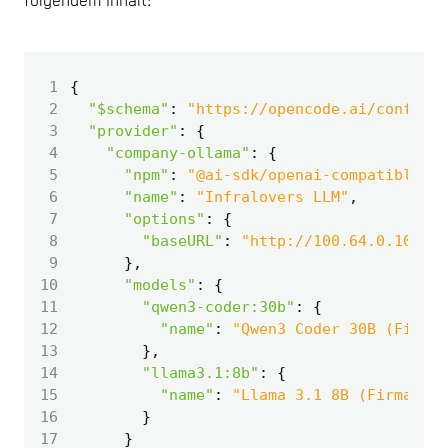
folgendem Inhalt:
 1
{
 2
"$schema"
:
"https://opencode.ai/config.j
 3
"provider"
:
{
 4
"company-ollama"
:
{
 5
"npm"
:
"@ai-sdk/openai-compatible"
,
 6
"name"
:
"Infralovers LLM"
,
 7
"options"
:
{
 8
"baseURL"
:
"http://100.64.0.10:114
 9
},
10
"models"
:
{
11
"qwen3-coder:30b"
:
{
12
"name"
:
"Qwen3 Coder 30B (Firma)
13
},
14
"llama3.1:8b"
:
{
15
"name"
:
"Llama 3.1 8B (Firma)"
16
}
17
}