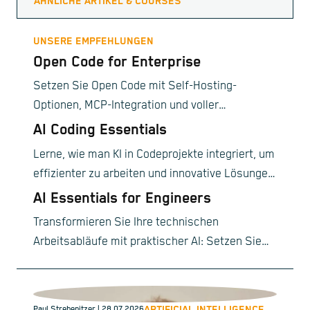
ÄHNLICHE ARTIKEL & COURSES
UNSERE EMPFEHLUNGEN
Open Code for Enterprise
Setzen Sie Open Code mit Self-Hosting-
Optionen, MCP-Integration und voller
Datensouveränität ein.
AI Coding Essentials
Lerne, wie man KI in Codeprojekte integriert, um
effizienter zu arbeiten und innovative Lösungen
zu schaffen.
AI Essentials for Engineers
Transformieren Sie Ihre technischen
Arbeitsabläufe mit praktischer AI: Setzen Sie
LLMs ein, automatisieren Sie die Infrastruktur
und beherrschen Sie die neuesten Tools und
Protokolle.
ARTIFICIAL INTELLIGENCE,
Paul Strebenitzer
| 28.07.2026