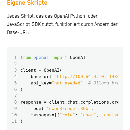
Eigene Skripte
Jedes Skript, das das OpenAI Python- oder
JavaScript-SDK nutzt, funktioniert durch Ändern der
Base-URL:
 1
from
openai
import
OpenAI
 2
 3
client
=
OpenAI
(
 4
base_url
=
"http://100.64.0.10:11434/v1"
 5
api_key
=
"not-needed"
# Ollama braucht
 6
)
 7
 8
response
=
client
.
chat
.
completions
.
create
(
 9
model
=
"qwen3-coder:30b"
,
10
messages
=
[{
"role"
:
"user"
,
"content"
:
11
)