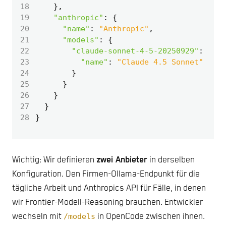
18
},
19
"anthropic"
:
{
20
"name"
:
"Anthropic"
,
21
"models"
:
{
22
"claude-sonnet-4-5-20250929"
:
{
23
"name"
:
"Claude 4.5 Sonnet"
24
}
25
}
26
}
27
}
28
}
Wichtig: Wir definieren
zwei Anbieter
in derselben
Konfiguration. Den Firmen-Ollama-Endpunkt für die
tägliche Arbeit und Anthropics API für Fälle, in denen
wir Frontier-Modell-Reasoning brauchen. Entwickler
wechseln mit
/models
in OpenCode zwischen ihnen.