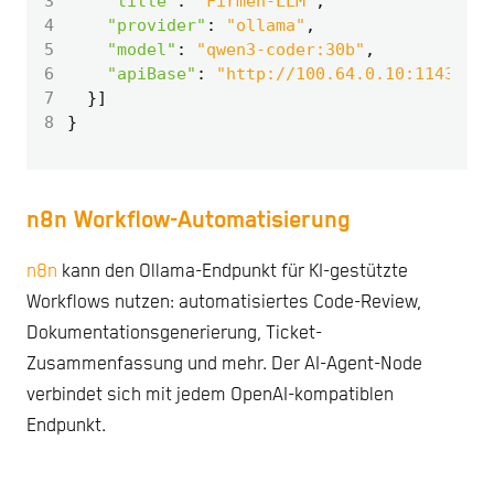
3
"title"
:
"Firmen-LLM"
,
4
"provider"
:
"ollama"
,
5
"model"
:
"qwen3-coder:30b"
,
6
"apiBase"
:
"http://100.64.0.10:11434"
7
}]
8
}
n8n Workflow-Automatisierung
n8n
kann den Ollama-Endpunkt für KI-gestützte
Workflows nutzen: automatisiertes Code-Review,
Dokumentationsgenerierung, Ticket-
Zusammenfassung und mehr. Der AI-Agent-Node
verbindet sich mit jedem OpenAI-kompatiblen
Endpunkt.