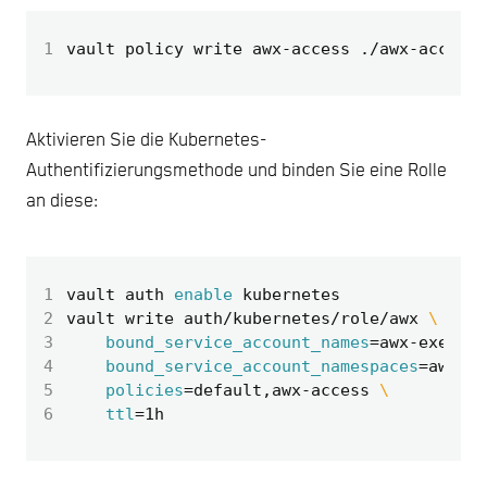
1
Aktivieren Sie die Kubernetes-
Authentifizierungsmethode und binden Sie eine Rolle
an diese:
1
vault auth 
enable
2
vault write auth/kubernetes/role/awx 
3
bound_service_account_names
=
awx-executi
4
bound_service_account_namespaces
=
awx 
5
policies
=
default,awx-access 
6
ttl
=