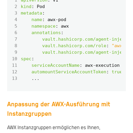
 2
kind
:
Pod
 3
metadata
:
 4
name
:
awx-pod
 5
namespace
:
awx
 6
annotations
:
 7
vault.hashicorp.com/agent-inject
:
 8
vault.hashicorp.com/role
:
"awx"
 9
vault.hashicorp.com/agent-inject-s
10
spec
:
11
serviceAccountName
:
awx-execution
12
automountServiceAccountToken
:
true
13
...
Anpassung der AWX-Ausführung mit
Instanzgruppen
AWX Instanzgruppen ermöglichen es Ihnen,