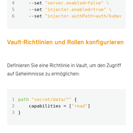
4
    --set 
"server.enabled=false"
5
    --set 
"injector.enabled=true"
6
    --set 
"injector.authPath=auth/kubernete
Vault-Richtlinien und Rollen konfigurieren
Definieren Sie eine Richtlinie in Vault, um den Zugriff
auf Geheimnisse zu ermöglichen:
1
path
"secret/data/*"
2
    capabilities
=
[
"read"
]
3