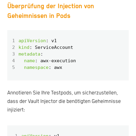
Überprüfung der Injection von
Geheimnissen in Pods
1
apiVersion
:
v1
2
kind
:
ServiceAccount
3
metadata
:
4
name
:
awx-execution
5
namespace
:
awx
Annotieren Sie Ihre Testpods, um sicherzustellen,
dass der Vault Injector die benötigten Geheimnisse
injiziert:
 1
apiVersion
:
v1