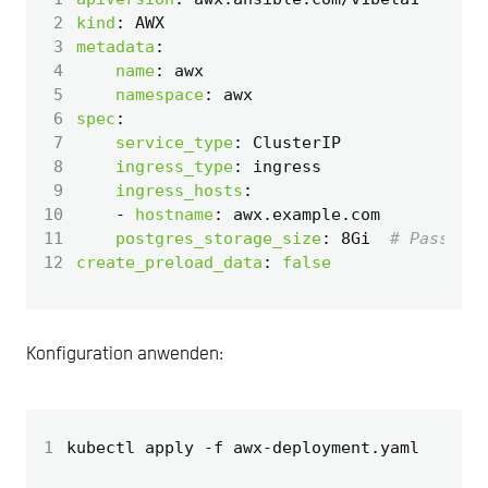
 2
kind
:
AWX
 3
metadata
:
 4
name
:
awx
 5
namespace
:
awx
 6
spec
:
 7
service_type
:
ClusterIP
 8
ingress_type
:
ingress
 9
ingress_hosts
:
10
- 
hostname
:
awx.example.com
11
postgres_storage_size
:
8Gi 
# Passen S
12
create_preload_data
:
false
Konfiguration anwenden:
1