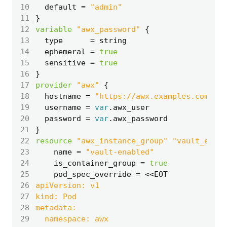
10
default
=
"admin"
11
}
12
variable
"awx_password"
{
13
type
=
string
14
ephemeral
=
true
15
sensitive
=
true
16
}
17
provider
"awx"
{
18
hostname
=
"https://awx.examples.com"
19
username
=
var
.
awx_user
20
password
=
var
.
awx_password
21
}
22
resource
"awx_instance_group"
"vault_enabl
23
name
=
"vault-enabled"
24
is_container_group
=
true
25
pod_spec_override
=
<<EOT
26
27
28
29