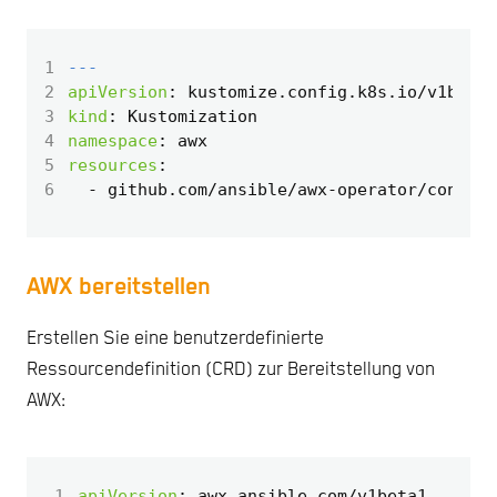
1
---
2
apiVersion
:
kustomize.config.k8s.io/v1beta1
3
kind
:
Kustomization
4
namespace
:
awx
5
resources
:
6
- 
github.com/ansible/awx-operator/config/
AWX bereitstellen
Erstellen Sie eine benutzerdefinierte
Ressourcendefinition (CRD) zur Bereitstellung von
AWX:
 1
apiVersion
:
awx.ansible.com/v1beta1