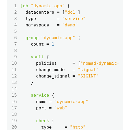
 1
job
"dynamic-app"
 2
  datacenters
=
[
"dc1"
]
 3
  type
=
"service"
 4
  namespace
=
"demo"
 5
 6
group
"dynamic-app"
 7
    count
=
1
 8
 9
vault
10
      policies
=
[
"nomad-dynamic-app"
11
      change_mode
=
"signal"
12
      change_signal
=
"SIGINT"
13
14
15
service
16
      name
=
"dynamic-app"
17
      port
=
"web"
18
19
check
20
        type
=
"http"