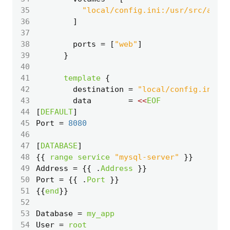
35
"local/config.ini:/usr/src/app/
36
]
37
38
        ports
=
[
"web"
]
39
40
41
template
42
        destination
=
"local/config.ini"
43
        data
=
<<
EOF
44
[
DEFAULT
]
45
Port
=
8080
46
47
[
DATABASE
]
48
{{ 
range
service
"mysql-server"
49
Address
=
 {{ 
.
Address
50
Port
=
 {{ 
.
Port
51
{{
end
52
53
Database
=
my_app
54
User
=
root