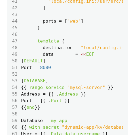
41
"local/config.ini:/usr/src/app/
42
]
43
44
        ports
=
[
"web"
]
45
46
47
template
48
        destination
=
"local/config.ini"
49
        data
=
<<
EOF
50
[
DEFAULT
]
51
Port
=
8080
52
53
[
DATABASE
]
54
{{ 
range
service
"mysql-server"
55
Address
=
 {{ 
.
Address
56
Port
=
 {{ 
.
Port
57
{{
end
58
59
Database
=
my_app
60
{{ 
with
secret
"dynamic-app/kv/database"
61
User
=
 {{ 
.
Data
.
data
.
username