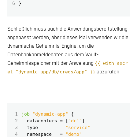
6
Schließlich muss auch die Anwendungsbereitstellung
angepasst werden, aber dieses Mal verwenden wir die
dynamische Geheimnis-Engine, um die
Datenbankanmeldedaten aus dem Vault-
Geheimnisspeicher mit der Anweisung
{{ with secr
et "dynamic-app/db/creds/app" }}
abzurufen
.
 1
job
"dynamic-app"
 2
  datacenters
=
[
"dc1"
]
 3
  type
=
"service"
 4
  namespace
=
"demo"