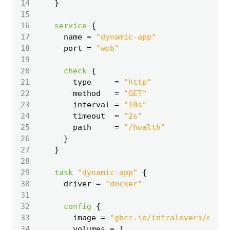
14
15
16
service
17
      name
=
"dynamic-app"
18
      port
=
"web"
19
20
check
21
        type
=
"http"
22
        method
=
"GET"
23
        interval
=
"10s"
24
        timeout
=
"2s"
25
        path
=
"/health"
26
27
28
29
task
"dynamic-app"
30
      driver
=
"docker"
31
32
config
33
        image
=
"ghcr.io/infralovers/noma
34
        volumes
=
[