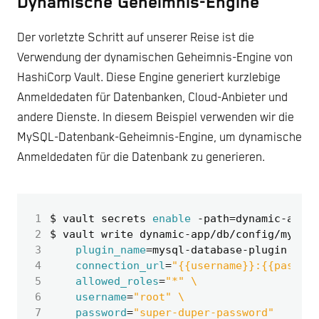
Dynamische Geheimnis-Engine
Der vorletzte Schritt auf unserer Reise ist die
Verwendung der dynamischen Geheimnis-Engine von
HashiCorp Vault. Diese Engine generiert kurzlebige
Anmeldedaten für Datenbanken, Cloud-Anbieter und
andere Dienste. In diesem Beispiel verwenden wir die
MySQL-Datenbank-Geheimnis-Engine, um dynamische
Anmeldedaten für die Datenbank zu generieren.
 1
$ vault secrets 
enable
 -path
=
 2
$ vault write dynamic-app/db/config/mysql 
 3
plugin_name
=
mysql-database-plugin 
 4
connection_url
=
"{{username}}:{{passwor
 5
allowed_roles
=
"*"
 6
username
=
"root"
 7
password
=
"super-duper-password"