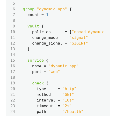
 5
 6
group
"dynamic-app"
 7
    count
=
1
 8
 9
vault
10
      policies
=
[
"nomad-dynamic-app"
11
      change_mode
=
"signal"
12
      change_signal
=
"SIGINT"
13
14
15
service
16
      name
=
"dynamic-app"
17
      port
=
"web"
18
19
check
20
        type
=
"http"
21
        method
=
"GET"
22
        interval
=
"10s"
23
        timeout
=
"2s"
24
        path
=
"/health"