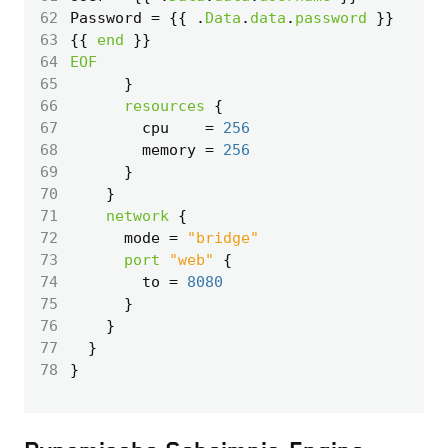
62
Password
=
 {{ 
.
Data
.
data
.
password
63
{{ 
end
64
EOF
65
66
resources
67
        cpu
=
256
68
        memory
=
256
69
70
71
network
72
      mode
=
"bridge"
73
port
"web"
74
        to
=
8080
75
76
77
78