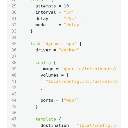
29
      attempts
=
10
30
      interval
=
"5m"
31
      delay
=
"25s"
32
      mode
=
"delay"
33
34
35
task
"dynamic-app"
36
      driver
=
"docker"
37
38
config
39
        image
=
"ghcr.io/infralovers/noma
40
        volumes
=
[
41
"local/config.ini:/usr/src/app/
42
]
43
44
        ports
=
[
"web"
]
45
46
47
template
48
        destination
=
"local/config.ini"