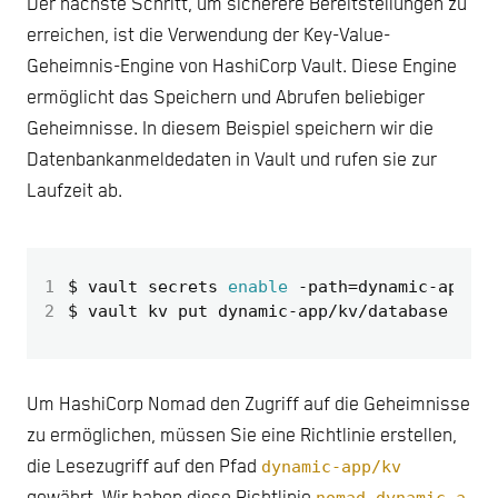
Der nächste Schritt, um sicherere Bereitstellungen zu
erreichen, ist die Verwendung der Key-Value-
Geheimnis-Engine von HashiCorp Vault. Diese Engine
ermöglicht das Speichern und Abrufen beliebiger
Geheimnisse. In diesem Beispiel speichern wir die
Datenbankanmeldedaten in Vault und rufen sie zur
Laufzeit ab.
1
$ vault secrets 
enable
 -path
=
2
$ vault kv put dynamic-app/kv/database 
user
Um HashiCorp Nomad den Zugriff auf die Geheimnisse
zu ermöglichen, müssen Sie eine Richtlinie erstellen,
die Lesezugriff auf den Pfad
dynamic-app/kv
nomad-dynamic-a