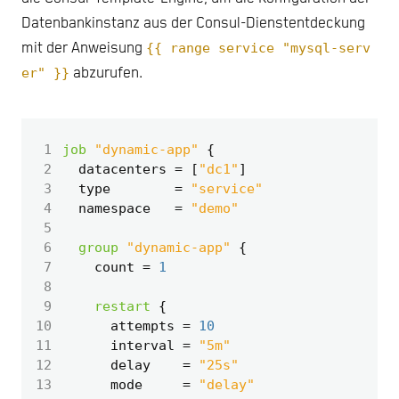
Datenbankinstanz aus der Consul-Dienstentdeckung
mit der Anweisung
{{ range service "mysql-serv
er" }}
abzurufen.
 1
job
"dynamic-app"
 2
  datacenters
=
[
"dc1"
]
 3
  type
=
"service"
 4
  namespace
=
"demo"
 5
 6
group
"dynamic-app"
 7
    count
=
1
 8
 9
restart
10
      attempts
=
10
11
      interval
=
"5m"
12
      delay
=
"25s"
13
      mode
=
"delay"