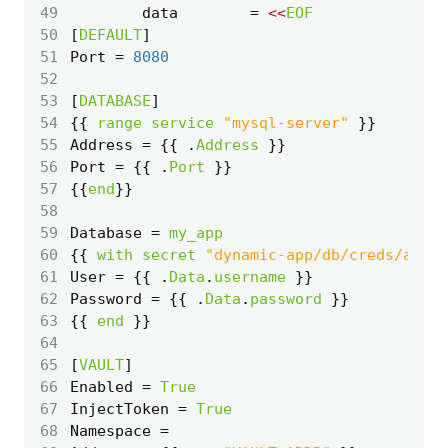
49
        data
=
<<
EOF
50
[
DEFAULT
]
51
Port
=
8080
52
53
[
DATABASE
]
54
{{ 
range
service
"mysql-server"
55
Address
=
 {{ 
.
Address
56
Port
=
 {{ 
.
Port
57
{{
end
58
59
Database
=
my_app
60
{{ 
with
secret
"dynamic-app/db/creds/app"
61
User
=
 {{ 
.
Data
.
username
62
Password
=
 {{ 
.
Data
.
password
63
{{ 
end
64
65
[
VAULT
]
66
Enabled
=
True
67
InjectToken
=
True
68
Namespace
=