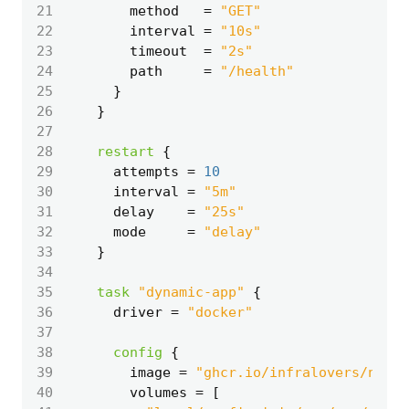
21
        method
=
"GET"
22
        interval
=
"10s"
23
        timeout
=
"2s"
24
        path
=
"/health"
25
26
27
28
restart
29
      attempts
=
10
30
      interval
=
"5m"
31
      delay
=
"25s"
32
      mode
=
"delay"
33
34
35
task
"dynamic-app"
36
      driver
=
"docker"
37
38
config
39
        image
=
"ghcr.io/infralovers/noma
40
        volumes
=
[