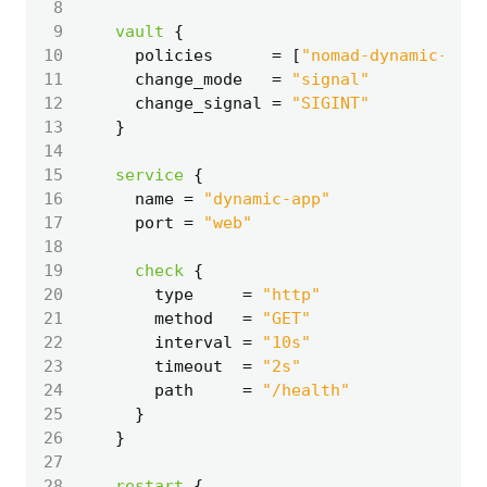
 8
 9
vault
10
      policies
=
[
"nomad-dynamic-app"
11
      change_mode
=
"signal"
12
      change_signal
=
"SIGINT"
13
14
15
service
16
      name
=
"dynamic-app"
17
      port
=
"web"
18
19
check
20
        type
=
"http"
21
        method
=
"GET"
22
        interval
=
"10s"
23
        timeout
=
"2s"
24
        path
=
"/health"
25
26
27
28
restart