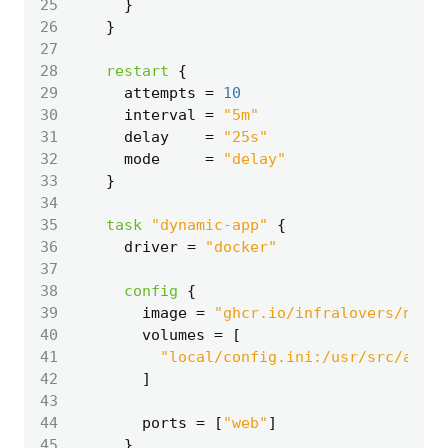
25
26
27
28
restart
29
      attempts
=
10
30
      interval
=
"5m"
31
      delay
=
"25s"
32
      mode
=
"delay"
33
34
35
task
"dynamic-app"
36
      driver
=
"docker"
37
38
config
39
        image
=
"ghcr.io/infralovers/noma
40
        volumes
=
[
41
"local/config.ini:/usr/src/app/
42
]
43
44
        ports
=
[
"web"
]
45