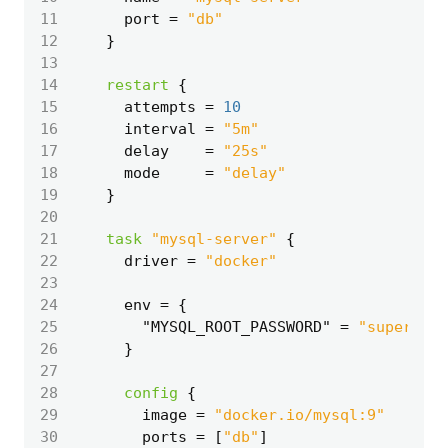
11
      port
=
"db"
12
13
14
restart
15
      attempts
=
10
16
      interval
=
"5m"
17
      delay
=
"25s"
18
      mode
=
"delay"
19
20
21
task
"mysql-server"
22
      driver
=
"docker"
23
24
      env
=
25
        "MYSQL_ROOT_PASSWORD"
=
"super-dup
26
27
28
config
29
        image
=
"docker.io/mysql:9"
30
        ports
=
[
"db"
]