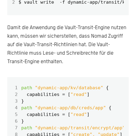
2
Damit die Anwendung die Vault-Transit-Engine nutzen
kann, müssen wir sicherstellen, dass Nomad Zugriff
auf die Vault-Transit-Richtlinien hat. Die Vault-
Richtlinie muss Lese- und Schreibrechte für die
Transit-Engine enthalten.
 1
path
"dynamic-app/kv/database"
 2
  capabilities
=
[
"read"
]
 3
 4
path
"dynamic-app/db/creds/app"
 5
  capabilities
=
[
"read"
]
 6
 7
path
"dynamic-app/transit/encrypt/app"
 8
  capabilities
=
[
"create", "update"
]