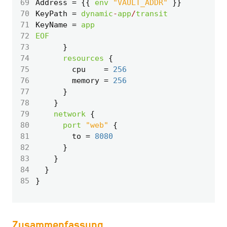
69
Address
=
 {{ 
env
"VAULT_ADDR"
70
KeyPath
=
dynamic
-
app
/
transit
71
KeyName
=
app
72
EOF
73
74
resources
75
        cpu
=
256
76
        memory
=
256
77
78
79
network
80
port
"web"
81
        to
=
8080
82
83
84
85
Zusammenfassung