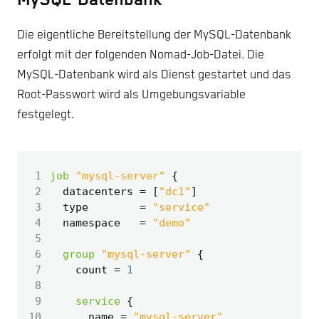
Die eigentliche Bereitstellung der MySQL-Datenbank
erfolgt mit der folgenden Nomad-Job-Datei. Die
MySQL-Datenbank wird als Dienst gestartet und das
Root-Passwort wird als Umgebungsvariable
festgelegt.
 1
job
"mysql-server"
 2
  datacenters
=
[
"dc1"
]
 3
  type
=
"service"
 4
  namespace
=
"demo"
 5
 6
group
"mysql-server"
 7
    count
=
1
 8
 9
service
10
      name
=
"mysql-server"