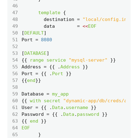
46
47
template
48
        destination
=
"local/config.ini"
49
        data
=
<<
EOF
50
[
DEFAULT
]
51
Port
=
8080
52
53
[
DATABASE
]
54
{{ 
range
service
"mysql-server"
55
Address
=
 {{ 
.
Address
56
Port
=
 {{ 
.
Port
57
{{
end
58
59
Database
=
my_app
60
{{ 
with
secret
"dynamic-app/db/creds/app"
61
User
=
 {{ 
.
Data
.
username
62
Password
=
 {{ 
.
Data
.
password
63
{{ 
end
64
EOF
65