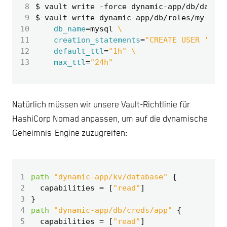
 8
 9
$ vault write dynamic-app/db/roles/my-role
10
db_name
=
mysql 
11
creation_statements
=
"CREATE USER '{{na
12
default_ttl
=
"1h"
13
max_ttl
=
"24h"
Natürlich müssen wir unsere Vault-Richtlinie für
HashiCorp Nomad anpassen, um auf die dynamische
Geheimnis-Engine zuzugreifen:
1
path
"dynamic-app/kv/database"
2
  capabilities
=
[
"read"
]
3
4
path
"dynamic-app/db/creds/app"
5
  capabilities
=
[
"read"
]