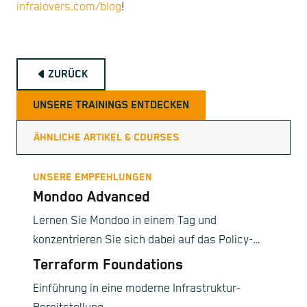
infralovers.com/blog
!
ZURÜCK
UNSERE TRAININGS ENTDECKEN
ÄHNLICHE ARTIKEL & COURSES
UNSERE EMPFEHLUNGEN
Mondoo Advanced
Lernen Sie Mondoo in einem Tag und
konzentrieren Sie sich dabei auf das Policy-
Scoring, Exception-Handling, Datenexport,
Terraform Foundations
Smart-Ticketing, und benutzerdefinierten
Einführung in eine moderne Infrastruktur-
Compliance-Frameworks.