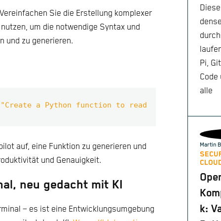
Diese
Vereinfachen Sie die Erstellung komplexer
dense
I nutzen, um die notwendige Syntax und
durch
n und zu generieren.
laufe
Pi, Gi
Code 
alle
 
"Create a Python function to read a file and retu
Martin B
pilot auf, eine Funktion zu generieren und
SECUR
roduktivität und Genauigkeit.
CLOUD
Ope
nal, neu gedacht mit KI
Komp
k: V
erminal – es ist eine Entwicklungsumgebung