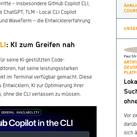
hritte – insbesondere GitHub Copilot CLI,
ÄHNLI
COUR
s ChatGPT, TLM - Local CLI Copilot
nd WaveTerm – die Entwicklererfahrung
UNSE
LI
: KI zum Greifen nah
Paul Str
für seine KI-gestützten Code-
ARTIF
DEVO
ditoren, hat seine leistungsstarken
PLATF
ekt im Terminal verfügbar gemacht. Diese
Loka
s Entwicklern, KI zur Optimierung ihrer
Such
n, ohne die CLI verlassen zu müssen.
ohne
Vor z
darüb
sich 