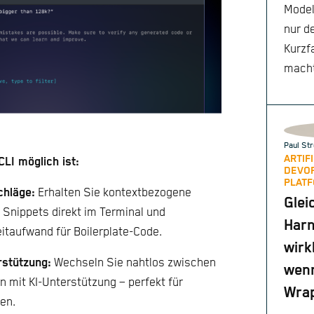
Modell
nur d
Kurzf
mach
Paul Str
ARTIF
CLI möglich ist:
DEVO
PLATF
chläge:
Erhalten Sie kontextbezogene
Glei
Snippets direkt im Terminal und
Harn
eitaufwand für Boilerplate-Code.
wirk
stützung:
Wechseln Sie nahtlos zwischen
wenn
mit KI-Unterstützung – perfekt für
Wrap
en.