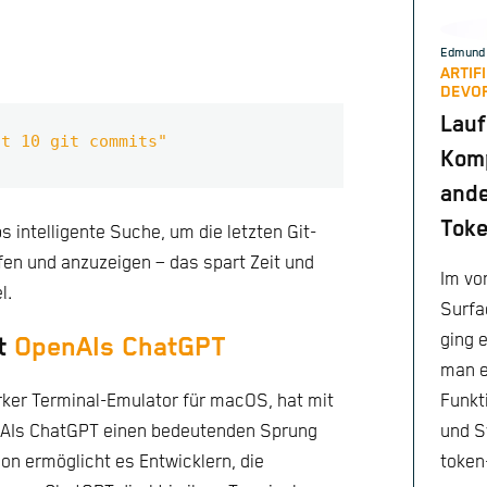
Edmund 
ARTIF
DEVO
Lauf
st 10 git commits"
Komp
ande
Toke
s intelligente Suche, um die letzten Git-
en und anzuzeigen – das spart Zeit und
Im vor
l.
Surfa
ging 
rt
OpenAIs ChatGPT
man e
Funkt
arker Terminal-Emulator für macOS, hat mit
und S
enAIs ChatGPT einen bedeutenden Sprung
token-
on ermöglicht es Entwicklern, die