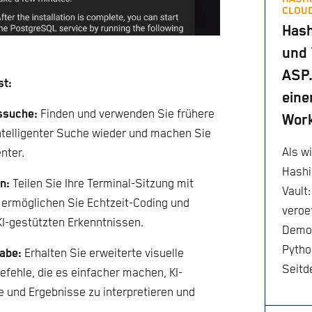
CLOUD
Has
und 
ASP.
st:
eine
ssuche:
Finden und verwenden Sie frühere
Wor
intelligenter Suche wieder und machen Sie
Als w
nter.
Hashi
n:
Teilen Sie Ihre Terminal-Sitzung mit
Vault
ermöglichen Sie Echtzeit-Coding und
veroef
KI-gestützten Erkenntnissen.
Demo 
Pytho
abe:
Erhalten Sie erweiterte visuelle
Seitd
fehle, die es einfacher machen, KI-
e und Ergebnisse zu interpretieren und