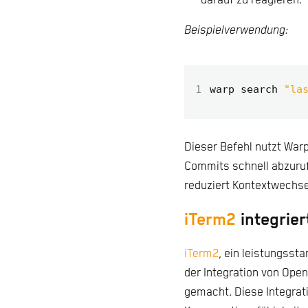
darauf zu reagieren.
Beispielverwendung:
1
warp search 
"la
Dieser Befehl nutzt Warp
Commits schnell abzuruf
reduziert Kontextwechse
iTerm2
integrie
iTerm2
, ein leistungsst
der Integration von Op
gemacht. Diese Integrati