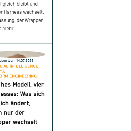
 gleich bleibt und
er Harness wechselt.
assung: der Wrapper
t mehr
ebenitzer
| 14.07.2026
ICIAL INTELLIGENCE,
PS,
ORM ENGINEERING
ches Modell, vier
esses: Was sich
lich ändert,
 nur der
per wechselt