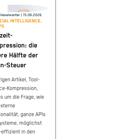
Haselwanter
| 15.06.2026
ICIAL INTELLIGENCE,
PS
zeit-
ression: die
re Hälfte der
n-Steuer
igen Artikel, Tool-
ce-Kompression,
es um die Frage, wie
xterne
ionalität, ganze APIs
ysteme, möglichst
effizient in den