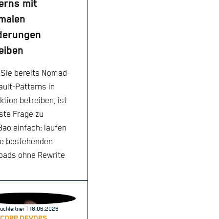
erns mit
malen
derungen
eiben
Sie bereits Nomad-
ault-Patterns in
ktion betreiben, ist
rste Frage zu
ao einfach: laufen
e bestehenden
oads ohne Rewrite
uchleitner
| 18.06.2026
CORP,
DEVOPS,