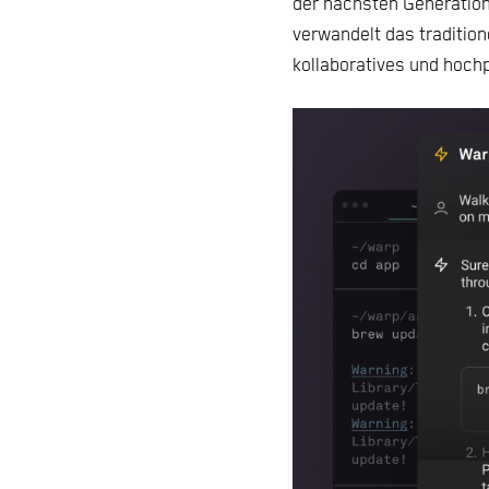
der nächsten Generation,
verwandelt das traditione
kollaboratives und hoch