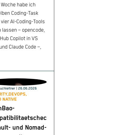
 Woche habe ich
lben Coding-Task
 vier AI-Coding-Tools
n lassen – opencode,
tHub Copilot in VS
und Claude Code –,
rn its contents"
uchleitner
| 26.06.2026
ITY,
DEVOPS,
 NATIVE
nBao-
atibilitaetschec
ault- und Nomad-