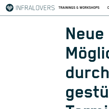
TRAININGS & WORKSHOPS
Neue
Mögli
durch
gestü