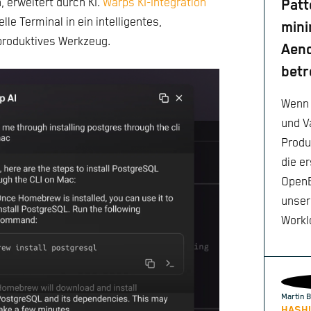
 erweitert durch KI.
Warps KI-Integration
Patt
lle Terminal in ein intelligentes,
mini
produktives Werkzeug.
Aen
betr
Wenn 
und V
Produ
die e
OpenB
unser
Workl
Martin B
HASHI