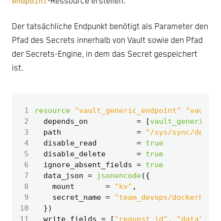
endpoint
-Ressource erstellen.
Der tatsächliche Endpunkt benötigt als Parameter den
Pfad des Secrets innerhalb von Vault sowie den Pfad
der Secrets-Engine, in dem das Secret gespeichert
ist.
 1
resource
"vault_generic_endpoint" "vault_g
 2
  depends_on
=
[
vault_generic_en
 3
  path
=
"/sys/sync/destin
 4
  disable_read
=
true
 5
  disable_delete
=
true
 6
  ignore_absent_fields
=
true
 7
  data_json
=
jsonencode
(
 8
    mount
=
"kv"
,
 9
    secret_name
=
"team_devops/dockerhub"
10
  }
)
11
  write_fields
=
[
"request_id", "data"
]