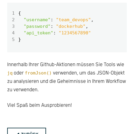
1
{
2
"username"
:
"team_devops"
,
3
"password"
:
"dockerhub"
,
4
"api_token"
:
"1234567890"
5
}
Innerhalb Ihrer Github-Aktionen müssen Sie Tools wie
jq
oder
fromJson()
verwenden, um das JSON-Objekt
zu analysieren und die Geheimnisse in Ihrem Workflow
zu verwenden.
Viel Spaß beim Ausprobieren!