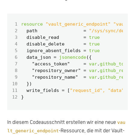
 1
resource
"vault_generic_endpoint" "vault_g
 2
  path
=
"/sys/sync/destin
 3
  disable_read
=
true
 4
  disable_delete
=
true
 5
  ignore_absent_fields
=
true
 6
  data_json
=
jsonencode
(
 7
    "access_token"
=
var
.
github_token
,
 8
    "repository_owner"
=
var
.
github_repos
 9
    "repository_name"
=
var
.
github_reposi
10
  }
)
11
  write_fields
=
[
"request_id", "data"
]
12
In diesem Codeausschnitt erstellen wir eine neue
vau
lt_generic_endpoint
-Ressource, die mit der Vault-