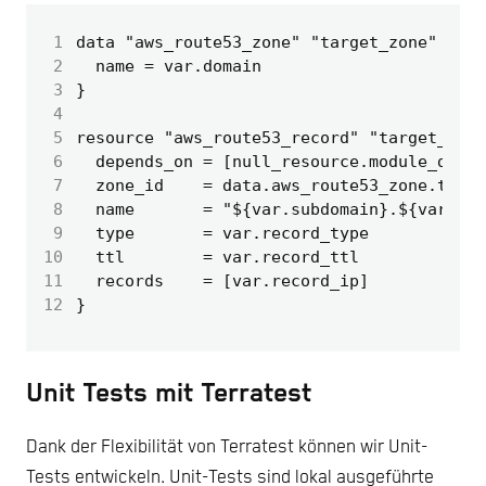
 1
data "aws_route53_zone" "target_zone" {
 2
name = var.domain
 3
}
 4
 5
resource "aws_route53_record" "target_reco
 6
depends_on = [null_resource.module_depen
 7
zone_id    = data.aws_route53_zone.targe
 8
name       = "${var.subdomain}.${var.dom
 9
type       = var.record_type
10
ttl        = var.record_ttl
11
records    = [var.record_ip]
12
}
Unit Tests mit Terratest
Dank der Flexibilität von Terratest können wir Unit-
Tests entwickeln. Unit-Tests sind lokal ausgeführte