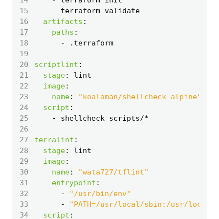
15
- 
terraform validate
16
artifacts
:
17
paths
:
18
- 
.terraform
19
20
scriptlint
:
21
stage
:
lint
22
image
:
23
name
:
"koalaman/shellcheck-alpine"
24
script
:
25
- 
shellcheck scripts/*
26
27
terralint
:
28
stage
:
lint
29
image
:
30
name
:
"wata727/tflint"
31
entrypoint
:
32
- 
"/usr/bin/env"
33
- 
"PATH=/usr/local/sbin:/usr/local/b
34
script
: