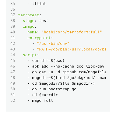
35
- 
tflint
36
37
terratest
:
38
stage
:
test
39
image
:
40
name
:
"hashicorp/terraform:full"
41
entrypoint
:
42
- 
"/usr/bin/env"
43
- 
"PATH=/go/bin:/usr/local/go/bin/:/
44
script
:
45
- 
currdir=$(pwd)
46
- 
apk add --no-cache gcc libc-dev bind
47
- 
go get -u -d github.com/magefile/mag
48
- 
magedir=$(find /go/pkg/mod/ -name ma
49
- 
cd $magedir/$(ls $magedir/)
50
- 
go run bootstrap.go
51
- 
cd $currdir
52
- 
mage full