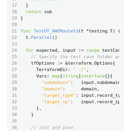
17
}
18
return
sub
19
}
20
21
func
TestUT_AWSRoute53
(
t
*
testing
.
T
)
{
22
t
.
Parallel
()
23
24
for
expected
,
input
:=
range
testCases
{
25
// Specify the test case folder and "-
26
tfOptions
:=
&
terraform
.
Options
{
27
TerraformDir
:
"../"
,
28
Vars
:
map
[
string
]
interface
{}{
29
"subdomain"
:
input
.
subdomain
,
30
"domain"
:
domain
,
31
"target_type"
:
input
.
record_type
,
32
"target_ip"
:
input
.
record_ip
,
33
},
34
}
35
36
// init and plan