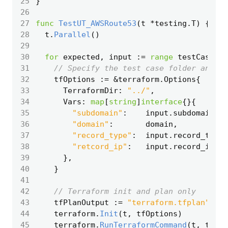
25
}
26
27
func
TestUT_AWSRoute53
(
t
*
testing
.
T
)
{
28
t
.
Parallel
()
29
30
for
expected
,
input
:=
range
testCases
{
31
// Specify the test case folder and "-
32
tfOptions
:=
&
terraform
.
Options
{
33
TerraformDir
:
"../"
,
34
Vars
:
map
[
string
]
interface
{}{
35
"subdomain"
:
input
.
subdomain
,
36
"domain"
:
domain
,
37
"record_type"
:
input
.
record_type
,
38
"retcord_ip"
:
input
.
record_ip
,
39
},
40
}
41
42
// Terraform init and plan only
43
tfPlanOutput
:=
"terraform.tfplan"
44
terraform
.
Init
(
t
,
tfOptions
)
45
terraform
.
RunTerraformCommand
(
t
,
tfOpt