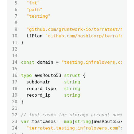
 5
"fmt"
 6
"path"
 7
"testing"
 8
 9
"github.com/gruntwork-io/terratest/modul
10
tfPlan
"github.com/hashicorp/terraform/p
11
)
12
13
14
const
domain
=
"testing.infralovers.com"
15
16
type
awsRoute53
struct
{
17
subdomain
string
18
record_type
string
19
record_ip
string
20
}
21
22
// Test cases for storage account name con
23
var
testCases
=
map
[
string
]
awsRoute53
{
24
"terratest.testing.infralovers.com"
:
aws