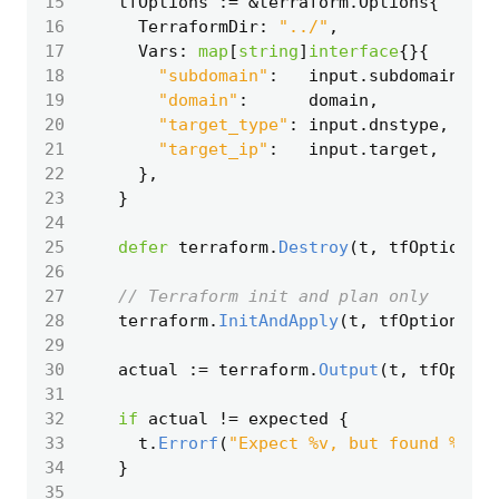
15
tfOptions
:=
&
terraform
.
Options
{
16
TerraformDir
:
"../"
,
17
Vars
:
map
[
string
]
interface
{}{
18
"subdomain"
:
input
.
subdomain
,
19
"domain"
:
domain
,
20
"target_type"
:
input
.
dnstype
,
21
"target_ip"
:
input
.
target
,
22
},
23
}
24
25
defer
terraform
.
Destroy
(
t
,
tfOptions
)
26
27
// Terraform init and plan only
28
terraform
.
InitAndApply
(
t
,
tfOptions
)
29
30
actual
:=
terraform
.
Output
(
t
,
tfOption
31
32
if
actual
!=
expected
{
33
t
.
Errorf
(
"Expect %v, but found %v"
,
34
}
35