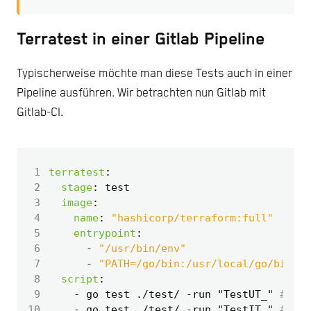
Terratest in einer Gitlab Pipeline
Typischerweise möchte man diese Tests auch in einer
Pipeline ausführen. Wir betrachten nun Gitlab mit
Gitlab-CI.
 1
terratest
:
 2
stage
:
test
 3
image
:
 4
name
:
"hashicorp/terraform:full"
 5
entrypoint
:
 6
- 
"/usr/bin/env"
 7
- 
"PATH=/go/bin:/usr/local/go/bin/:/
 8
script
:
 9
- 
go test ./test/ -run "TestUT_"
# run
10
- 
go test ./test/ -run "TestIT_"
# and