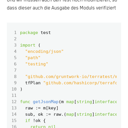
Und wir müssen auch den Test noch modifizieren, so
dass dieser auch die Ausgabe des Moduls verifiziert
 1
package
test
 2
 3
import
(
 4
"encoding/json"
 5
"path"
 6
"testing"
 7
 8
"github.com/gruntwork-io/terratest/modul
 9
tfPlan
"github.com/hashicorp/terraform/p
10
)
11
12
func
getJsonMap
(
m
map
[
string
]
interface
{},
13
raw
:=
m
[
key
]
14
sub
,
ok
:=
raw
.(
map
[
string
]
interface
{})
15
if
!
ok
{
16
return
nil