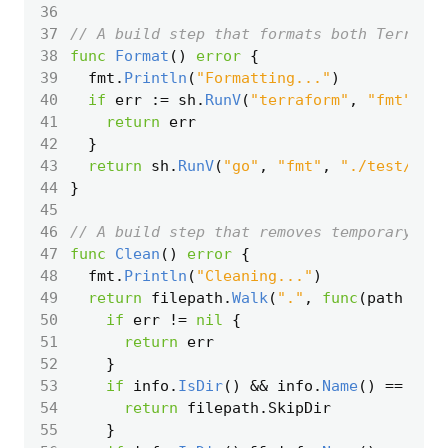
36
37
// A build step that formats both Terrafor
38
func
Format
()
error
{
39
fmt
.
Println
(
"Formatting..."
)
40
if
err
:=
sh
.
RunV
(
"terraform"
,
"fmt"
,
".
41
return
err
42
}
43
return
sh
.
RunV
(
"go"
,
"fmt"
,
"./test/"
)
44
}
45
46
// A build step that removes temporary bui
47
func
Clean
()
error
{
48
fmt
.
Println
(
"Cleaning..."
)
49
return
filepath
.
Walk
(
"."
,
func
(
path
stri
50
if
err
!=
nil
{
51
return
err
52
}
53
if
info
.
IsDir
()
&&
info
.
Name
()
==
"ven
54
return
filepath
.
SkipDir
55
}