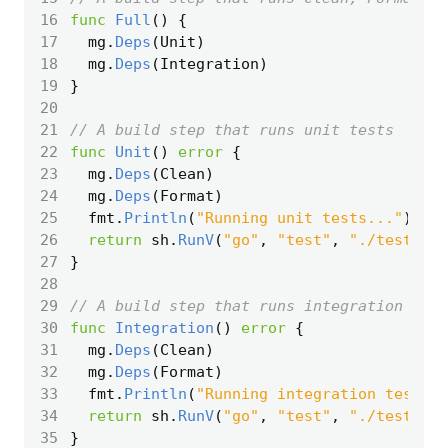
16
func
Full
()
{
17
mg
.
Deps
(
Unit
)
18
mg
.
Deps
(
Integration
)
19
}
20
21
// A build step that runs unit tests
22
func
Unit
()
error
{
23
mg
.
Deps
(
Clean
)
24
mg
.
Deps
(
Format
)
25
fmt
.
Println
(
"Running unit tests..."
)
26
return
sh
.
RunV
(
"go"
,
"test"
,
"./test/"
,
27
}
28
29
// A build step that runs integration test
30
func
Integration
()
error
{
31
mg
.
Deps
(
Clean
)
32
mg
.
Deps
(
Format
)
33
fmt
.
Println
(
"Running integration tests..
34
return
sh
.
RunV
(
"go"
,
"test"
,
"./test/"
,
35
}