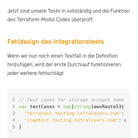
Jetzt sind unsere Tests in vollständig und die Funktion
des Terraform-Modul Codes überprüft.
Fehldesign des Integrationstests
Wenn wir nun noch einen Testfall in die Definition
hinzufügen, wird der erste Durchlauf funktionieren,
jeder weitere fehlschlägt
1
// Test cases for storage account name conv
2
var
testCases
=
map
[
string
]
awsRoute53
{
3
"terratest.testing.infralovers.com"
:
awsR
4
"cnamtest.testing.infralovers.com"
:
awsRo
5
}