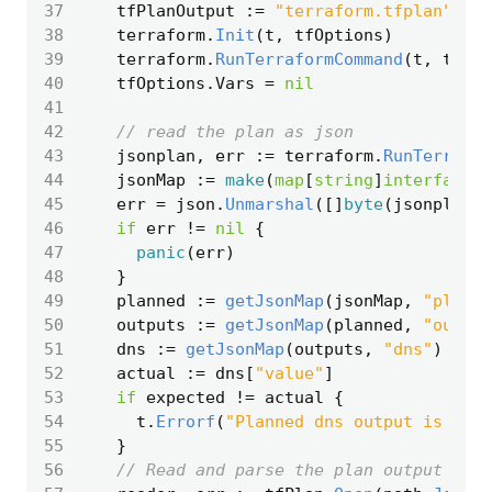
37
tfPlanOutput
:=
"terraform.tfplan"
38
terraform
.
Init
(
t
,
tfOptions
)
39
terraform
.
RunTerraformCommand
(
t
,
tfOpt
40
tfOptions
.
Vars
=
nil
41
42
// read the plan as json
43
jsonplan
,
err
:=
terraform
.
RunTerrafor
44
jsonMap
:=
make
(
map
[
string
]
interface
{}
45
err
=
json
.
Unmarshal
([]
byte
(
jsonplan
),
46
if
err
!=
nil
{
47
panic
(
err
)
48
}
49
planned
:=
getJsonMap
(
jsonMap
,
"planne
50
outputs
:=
getJsonMap
(
planned
,
"output
51
dns
:=
getJsonMap
(
outputs
,
"dns"
)
52
actual
:=
dns
[
"value"
]
53
if
expected
!=
actual
{
54
t
.
Errorf
(
"Planned dns output is not 
55
}
56
// Read and parse the plan output