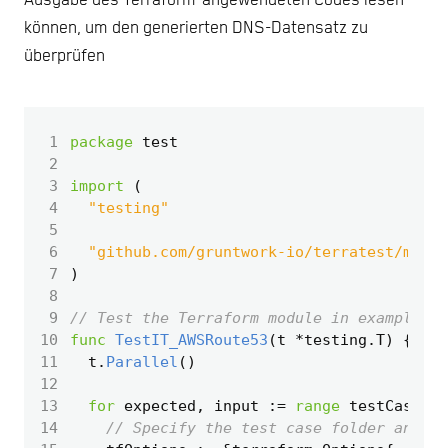
Ausgabe des Terraform-angewendeten Codes lesen
können, um den generierten DNS-Datensatz zu
überprüfen
 1
package
test
 2
 3
import
(
 4
"testing"
 5
 6
"github.com/gruntwork-io/terratest/modul
 7
)
 8
 9
// Test the Terraform module in examples/c
10
func
TestIT_AWSRoute53
(
t
*
testing
.
T
)
{
11
t
.
Parallel
()
12
13
for
expected
,
input
:=
range
testCases
{
14
// Specify the test case folder and "-