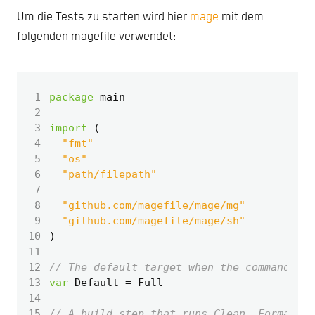
Um die Tests zu starten wird hier
mage
mit dem
folgenden magefile verwendet:
 1
package
main
 2
 3
import
(
 4
"fmt"
 5
"os"
 6
"path/filepath"
 7
 8
"github.com/magefile/mage/mg"
 9
"github.com/magefile/mage/sh"
10
)
11
12
// The default target when the command exe
13
var
Default
=
Full
14
15
// A build step that runs Clean, Format, U