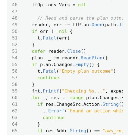
46
tfOptions
.
Vars
=
nil
47
48
// Read and parse the plan output
49
reader
,
err
:=
tfPlan
.
Open
(
path
.
Join
(
t
50
if
err
!=
nil
{
51
t
.
Fatal
(
err
)
52
}
53
defer
reader
.
Close
()
54
plan
,
_
:=
reader
.
ReadPlan
()
55
if
plan
.
Changes
.
Empty
()
{
56
t
.
Fatal
(
"Empty plan outcome"
)
57
continue
58
}
59
fmt
.
Printf
(
"Checking %s..."
,
expected
)
60
for
_
,
res
:=
range
plan
.
Changes
.
Resou
61
if
res
.
ChangeSrc
.
Action
.
String
()
!=
62
t
.
Errorf
(
"Found an action which is
63
continue
64
}
65
if
res
.
Addr
.
String
()
==
"aws_route53