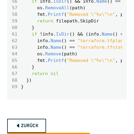
56
if
info
.
IsDir
()
&&
info
.
Name
()
==
".te
57
os
.
RemoveAll
(
path
)
58
fmt
.
Printf
(
"Removed \"%v\"\n"
,
path
)
59
return
filepath
.
SkipDir
60
}
61
if
!
info
.
IsDir
()
&&
(
info
.
Name
()
==
"t
62
info
.
Name
()
==
"terraform.tfplan"
||
63
info
.
Name
()
==
"terraform.tfstate.ba
64
os
.
Remove
(
path
)
65
fmt
.
Printf
(
"Removed \"%v\"\n"
,
path
)
66
}
67
return
nil
68
})
69
}
ZURÜCK