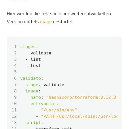
Hier werden die Tests in einer weiterentwickelten
Version mittels
mage
gestartet.
 1
stages
:
 2
- 
validate
 3
- 
lint
 4
- 
test
 5
 6
validate
:
 7
stage
:
validate
 8
image
:
 9
name
:
"hashicorp/terraform:0.12.8"
10
entrypoint
:
11
- 
"/usr/bin/env"
12
- 
"PATH=/usr/local/sbin:/usr/local/b
13
script
:
14
- 
terraform init